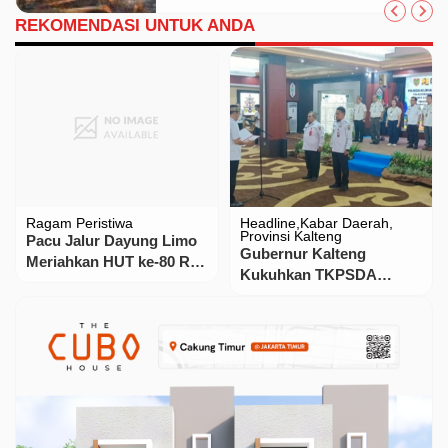
REKOMENDASI UNTUK ANDA
Ragam Peristiwa
Headline
Kabar Daerah
Provinsi Kalteng
Pacu Jalur Dayung Limo
Gubernur Kalteng
Meriahkan HUT ke-80 RI
Kukuhkan TKPSDA
di Sungai Apit
Sungai Kahayan, Dorong
Tata Kelola Air Lintas
Sektor