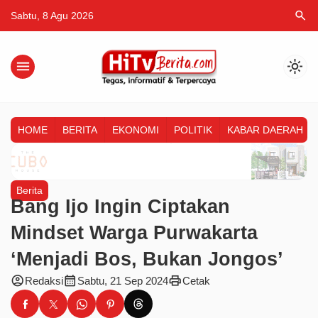
search
Sabtu, 8 Agu 2026
menu
light_mode
HOME
BERITA
EKONOMI
POLITIK
KABAR DAERAH
Berita
Bang Ijo Ingin Ciptakan
Mindset Warga Purwakarta
‘Menjadi Bos, Bukan Jongos’
account_circle
calendar_month
print
Redaksi
Sabtu, 21 Sep 2024
Cetak