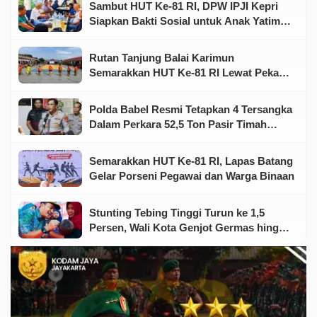
Sambut HUT Ke-81 RI, DPW IPJI Kepri
Siapkan Bakti Sosial untuk Anak Yatim
dan Warga Kurang Mampu
Rutan Tanjung Balai Karimun
Semarakkan HUT Ke-81 RI Lewat Pekan
Olahraga dan Seni
Polda Babel Resmi Tetapkan 4 Tersangka
Dalam Perkara 52,5 Ton Pasir Timah
Ilegal Di Belitung
Semarakkan HUT Ke-81 RI, Lapas Batang
Gelar Porseni Pegawai dan Warga Binaan
Stunting Tebing Tinggi Turun ke 1,5
Persen, Wali Kota Genjot Germas hingga
Tingkat Keluarga