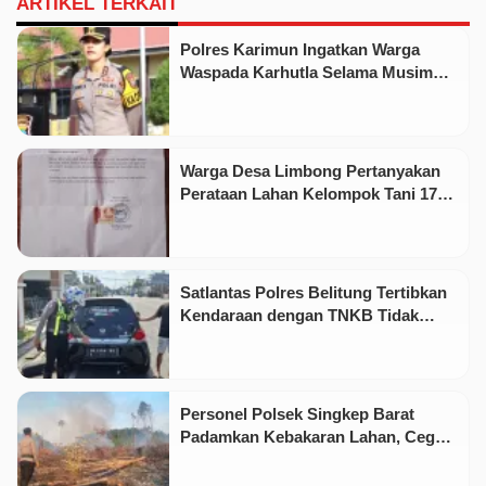
ARTIKEL TERKAIT
Polres Karimun Ingatkan Warga
Waspada Karhutla Selama Musim
Kemarau
Warga Desa Limbong Pertanyakan
Perataan Lahan Kelompok Tani 17
Hektare oleh PT CSA
Satlantas Polres Belitung Tertibkan
Kendaraan dengan TNKB Tidak
Sesuai Standar
Personel Polsek Singkep Barat
Padamkan Kebakaran Lahan, Cegah
Api Meluas