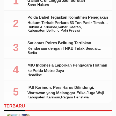
Galian C di Lingga Jadi Sorotan
Sorot Hukum
Polda Babel Tegaskan Komitmen Penegakan
Hukum Terkait Perkara 53 Ton Pasir Timah
Hukum & Kriminal
Kabar Daerah
Ilegal Di Belitung
Kabupaten Belitung
Polri Presisi
Satlantas Polres Belitung Tertibkan
Kendaraan dengan TNKB Tidak Sesuai
Berita
Standar
MIO Indonesia Laporkan Pengacara Hotman
ke Polda Metro Jaya
Headline
IPJI Karimun: Pers Harus Dilindungi,
Wartawan yang Melanggar Etika Juga Wajib
Kabupaten Karimun
Ragam Peristiwa
Dikoreksi
TERBARU