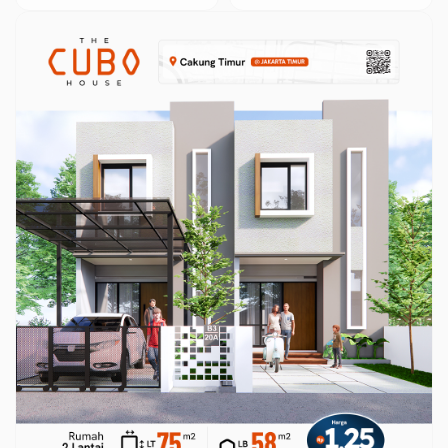
Proses Penanganan Oleh
Menumbing Diberikan
Aparat Penyidik Polsek
Pembinaan, Ternyata Ini
Tanjung Priok?
Alasan Kapolda Babel