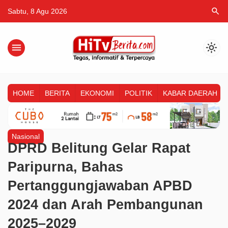
search
Sabtu, 8 Agu 2026
menu
light_mode
HOME
BERITA
EKONOMI
POLITIK
KABAR DAERAH
Nasional
DPRD Belitung Gelar Rapat
Paripurna, Bahas
Pertanggungjawaban APBD
2024 dan Arah Pembangunan
2025–2029