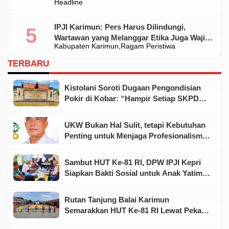
Headline
IPJI Karimun: Pers Harus Dilindungi,
Wartawan yang Melanggar Etika Juga Wajib
Kabupaten Karimun
Ragam Peristiwa
Dikoreksi
TERBARU
Kistolani Soroti Dugaan Pengondisian
Pokir di Kobar: “Hampir Setiap SKPD
Punya Dewan dan Rekanan”
UKW Bukan Hal Sulit, tetapi Kebutuhan
Penting untuk Menjaga Profesionalisme
Wartawan
Sambut HUT Ke-81 RI, DPW IPJI Kepri
Siapkan Bakti Sosial untuk Anak Yatim
dan Warga Kurang Mampu
Rutan Tanjung Balai Karimun
Semarakkan HUT Ke-81 RI Lewat Pekan
Olahraga dan Seni