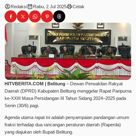
account_circle
calendar_month
print
Redaksi
Rabu, 2 Jul 2025
Cetak
HITVBERITA.COM | Belitung
– Dewan Perwakilan Rakyat
Daerah (DPRD) Kabupaten Belitung menggelar Rapat Paripurna
ke-XXIII Masa Persidangan III Tahun Sidang 2024–2025 pada
Senin (30/6) pagi.
Agenda utama rapat ini adalah penyampaian pandangan umum
fraksi terhadap dua rancangan peraturan daerah (Raperda)
yang diajukan oleh Bupati Belitung.