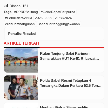
Dibaca:
151
Tags
#DPRDBelitung
#GelarRapatParipurna
#PenulisISWANDI
2025–2029
APBD2024
ArahPembangunan
BahasPertanggungjawaban
Penulis
: Redaksi
ARTIKEL TERKAIT
Rutan Tanjung Balai Karimun
Semarakkan HUT Ke-81 RI Lewat
Pekan Olahraga dan Seni
Polda Babel Resmi Tetapkan 4
Tersangka Dalam Perkara 52,5 Ton
Pasir Timah Ilegal Di Belitung
Menhan Sjafrie Sjamsoeddin