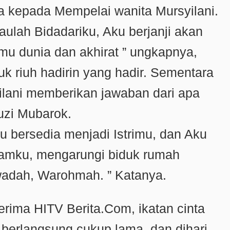
 kepada Mempelai wanita Mursyilani.
aulah Bidadariku, Aku berjanji akan
mu dunia dan akhirat ” ungkapnya,
k riuh hadirin yang hadir. Sementara
ilani memberikan jawaban dari apa
uzi Mubarok.
ku bersedia menjadi Istrimu, dan Aku
mamku, mengarungi biduk rumah
adah, Warohmah. ” Katanya.
erima HITV Berita.Com, ikatan cinta
 berlangsung cukup lama, dan dihari