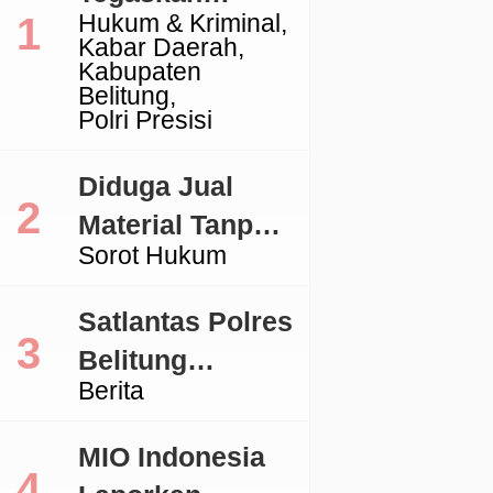
Hukum & Kriminal
Komitmen
Kabar Daerah
Penegakan
Kabupaten
Belitung
Hukum Terkait
Polri Presisi
Perkara 53 Ton
Pasir Timah
Diduga Jual
Ilegal Di
Material Tanpa
Sorot Hukum
Belitung
Izin, Aktivitas
Galian C di
Satlantas Polres
Lingga Jadi
Belitung
Sorotan
Berita
Tertibkan
Kendaraan
MIO Indonesia
dengan TNKB