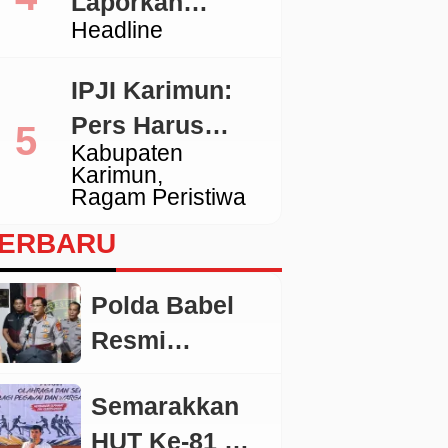
Laporkan
Tidak Sesuai
Headline
Pengacara
Standar
Hotman ke
IPJI Karimun:
Polda Metro
Pers Harus
Jaya
Kabupaten
Dilindungi,
Karimun
Wartawan yang
Ragam Peristiwa
Melanggar Etika
ERBARU
Juga Wajib
Dikoreksi
Polda Babel
Resmi
Tetapkan 4
Semarakkan
Tersangka
HUT Ke-81 RI,
Dalam Perkara