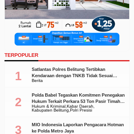
TERPOPULER
Satlantas Polres Belitung Tertibkan
Kendaraan dengan TNKB Tidak Sesuai
Berita
Standar
Polda Babel Tegaskan Komitmen Penegakan
Hukum Terkait Perkara 53 Ton Pasir Timah
Hukum & Kriminal
Kabar Daerah
Ilegal Di Belitung
Kabupaten Belitung
Polri Presisi
MIO Indonesia Laporkan Pengacara Hotman
ke Polda Metro Jaya