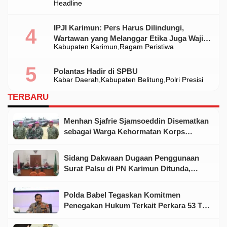
Headline
IPJI Karimun: Pers Harus Dilindungi,
Wartawan yang Melanggar Etika Juga Wajib
Kabupaten Karimun
Ragam Peristiwa
Dikoreksi
Polantas Hadir di SPBU
Kabar Daerah
Kabupaten Belitung
Polri Presisi
TERBARU
Menhan Sjafrie Sjamsoeddin Disematkan
sebagai Warga Kehormatan Korps
Marinir
Sidang Dakwaan Dugaan Penggunaan
Surat Palsu di PN Karimun Ditunda,
Terdakwa Ajukan Eksepsi
Polda Babel Tegaskan Komitmen
Penegakan Hukum Terkait Perkara 53 Ton
Pasir Timah Ilegal Di Belitung