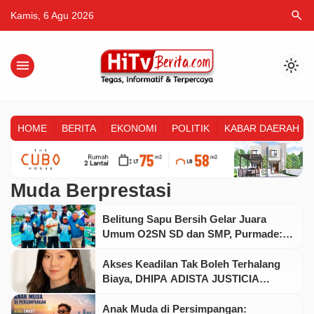
search
Kamis, 6 Agu 2026
menu
light_mode
HOME
BERITA
EKONOMI
POLITIK
KABAR DAERAH
Muda Berprestasi
Belitung Sapu Bersih Gelar Juara
Umum O2SN SD dan SMP, Purmade:
Prestasi Ini Milik Seluruh Masyarakat
Akses Keadilan Tak Boleh Terhalang
Biaya, DHIPA ADISTA JUSTICIA
Hadirkan Bantuan Hukum Gratis bagi
Masyarakat
Anak Muda di Persimpangan: