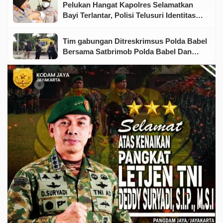
Pelukan Hangat Kapolres Selamatkan
Bayi Terlantar, Polisi Telusuri Identitas
Orang Tua
Tim gabungan Ditreskrimsus Polda Babel
Bersama Satbrimob Polda Babel Dan
Satreskrim Polres Belitung Berhasil
Mengamankan 53 ton Pasir Timah Diduga
Ilegal