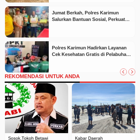
Jumat Berkah, Polres Karimun
Salurkan Bantuan Sosial, Perkuat
Kedekatan dengan Masyarakat
Polres Karimun Hadirkan Layanan
Cek Kesehatan Gratis di Pelabuhan,
Sambut Hari Bhayangkara Ke-80
REKOMENDASI UNTUK ANDA
Sosok
Tokoh Betawi
Kabar Daerah