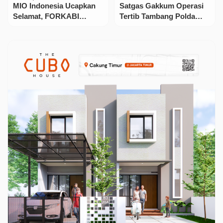
MIO Indonesia Ucapkan
Satgas Gakkum Operasi
Selamat, FORKABI
Tertib Tambang Polda
Kembali Dipimpin H.
Babel Sasar Lokasi
Abdul Ghoni
Penambangan Ilegal Di
Babar, 6 Orang
Diamankan