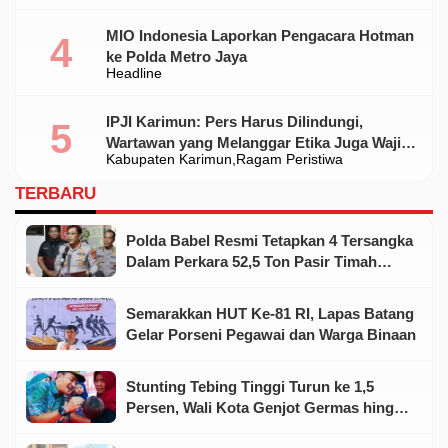
MIO Indonesia Laporkan Pengacara Hotman
ke Polda Metro Jaya
Headline
IPJI Karimun: Pers Harus Dilindungi,
Wartawan yang Melanggar Etika Juga Wajib
Kabupaten Karimun
Ragam Peristiwa
Dikoreksi
TERBARU
Polda Babel Resmi Tetapkan 4 Tersangka
Dalam Perkara 52,5 Ton Pasir Timah
Ilegal Di Belitung
Semarakkan HUT Ke-81 RI, Lapas Batang
Gelar Porseni Pegawai dan Warga Binaan
Stunting Tebing Tinggi Turun ke 1,5
Persen, Wali Kota Genjot Germas hingga
Tingkat Keluarga