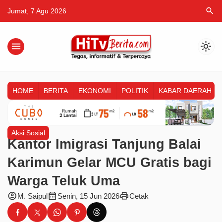
search
Jumat, 7 Agu 2026
menu
light_mode
HOME
BERITA
EKONOMI
POLITIK
KABAR DAERAH
Aksi Sosial
Kantor Imigrasi Tanjung Balai
Karimun Gelar MCU Gratis bagi
Warga Teluk Uma
account_circle
calendar_month
print
M. Saipul
Senin, 15 Jun 2026
Cetak