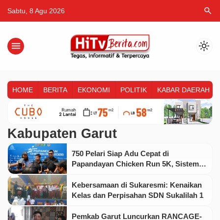
search
Sabtu, 8 Agu 2026
menu
light_mode
HOME
BERITA
EKONOMI
POLITIK
KABAR DAERAH
Kabupaten Garut
750 Pelari Siap Adu Cepat di
Papandayan Chicken Run 5K, Sistem
Chip Time Pastikan Persaingan Lebih
Adil
Kebersamaan di Sukaresmi: Kenaikan
Kelas dan Perpisahan SDN Sukalilah 1
Pemkab Garut Luncurkan RANCAGE-