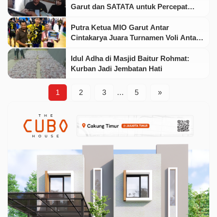
Garut dan SATATA untuk Percepat
Layanan Kepegawaian ASN
Putra Ketua MIO Garut Antar
Cintakarya Juara Turnamen Voli Antar
Desa Se-Samarang
Idul Adha di Masjid Baitur Rohmat:
Kurban Jadi Jembatan Hati
1
2
3
…
5
»