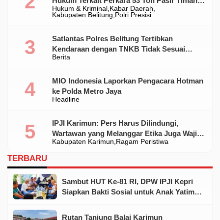
Hukum Terkait Perkara 53 Ton Pasir Timah
Hukum & Kriminal
Kabar Daerah
Ilegal Di Belitung
Kabupaten Belitung
Polri Presisi
Satlantas Polres Belitung Tertibkan
Kendaraan dengan TNKB Tidak Sesuai
Berita
Standar
MIO Indonesia Laporkan Pengacara Hotman
ke Polda Metro Jaya
Headline
IPJI Karimun: Pers Harus Dilindungi,
Wartawan yang Melanggar Etika Juga Wajib
Kabupaten Karimun
Ragam Peristiwa
Dikoreksi
TERBARU
Sambut HUT Ke-81 RI, DPW IPJI Kepri
Siapkan Bakti Sosial untuk Anak Yatim
dan Warga Kurang Mampu
Rutan Tanjung Balai Karimun