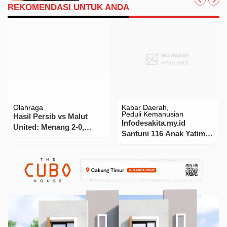
REKOMENDASI UNTUK ANDA
Olahraga
Kabar Daerah
Peduli Kemanusian
Hasil Persib vs Malut
Infodesakita.my.id
United: Menang 2-0,
Santuni 116 Anak Yatim
Persib Kokoh di Puncak
Piatu di Kosambi dan
Klasemen
Teluknaga