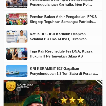
Penanggulangan Karhutla, Irjen Pol
Viktor Tegaskan Pentingnya Sinergi
Pensiun Bukan Akhir Pengabdian, FPKS
Singkep Teguhkan Semangat Patriotisme
Jelang HUT RI
Ketua DPC IPJI Karimun Ucapkan
Selamat HUT ke-14 IWO, Tekankan
Pentingnya Soliditas Insan Pers
Tiga Kali Reschedule Tes DNA, Kuasa
Hukum H Pertanyakan Sikap AS
KRI KERAMBIT-627 Gagalkan
Penyelundupan 1,3 Ton Sabu di Perairan
Kepri