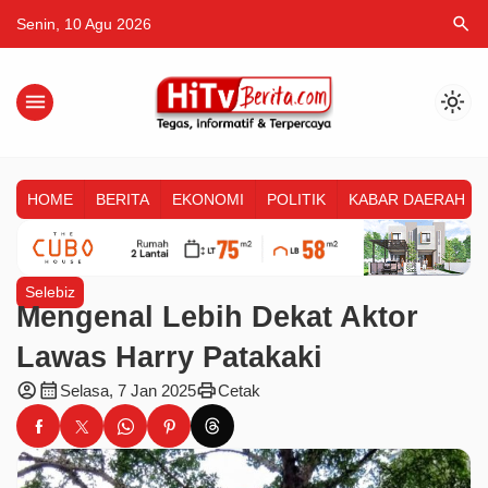
search
Senin, 10 Agu 2026
menu
light_mode
HOME
BERITA
EKONOMI
POLITIK
KABAR DAERAH
Selebiz
Mengenal Lebih Dekat Aktor
Lawas Harry Patakaki
account_circle
calendar_month
print
Selasa, 7 Jan 2025
Cetak