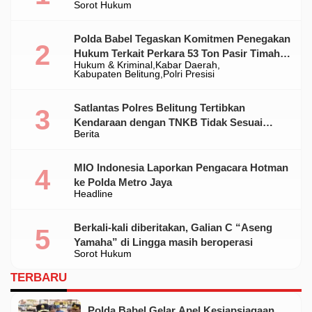
Sorot Hukum
Polda Babel Tegaskan Komitmen Penegakan
Hukum Terkait Perkara 53 Ton Pasir Timah
Hukum & Kriminal
Kabar Daerah
Ilegal Di Belitung
Kabupaten Belitung
Polri Presisi
Satlantas Polres Belitung Tertibkan
Kendaraan dengan TNKB Tidak Sesuai
Berita
Standar
MIO Indonesia Laporkan Pengacara Hotman
ke Polda Metro Jaya
Headline
Berkali-kali diberitakan, Galian C “Aseng
Yamaha” di Lingga masih beroperasi
Sorot Hukum
TERBARU
Polda Babel Gelar Apel Kesiapsiagaan