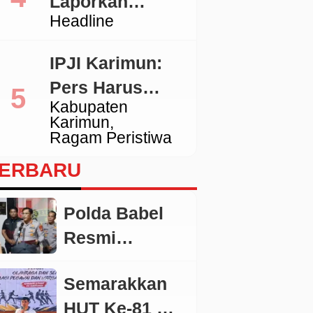
Laporkan
Tidak Sesuai
Headline
Pengacara
Standar
Hotman ke
IPJI Karimun:
Polda Metro
Pers Harus
Jaya
Kabupaten
Dilindungi,
Karimun
Wartawan yang
Ragam Peristiwa
Melanggar Etika
ERBARU
Juga Wajib
Dikoreksi
Polda Babel
Resmi
Tetapkan 4
Semarakkan
Tersangka
HUT Ke-81 RI,
Dalam Perkara