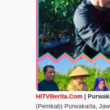
HITVBerita.Com
| Purwak
(Pemkab) Purwakarta, Jaw