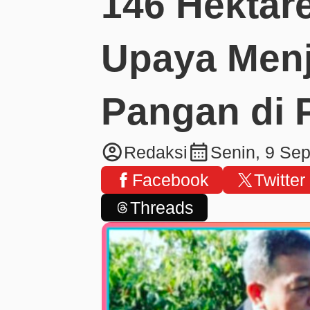
146 Hektare
Upaya Men
Pangan di 
account_circle
calendar_month
Redaksi
Senin, 9 Se
Facebook
Twitter
Threads