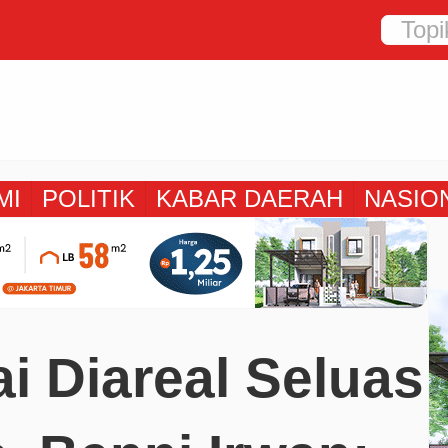
MI
POLITIK
KABAR DAERAH
NASIO
i Diareal Seluas