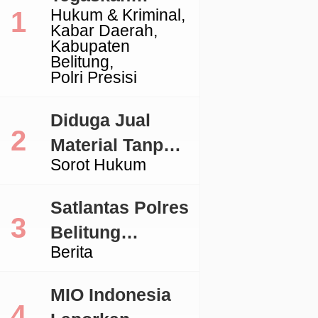
Hukum & Kriminal
Komitmen
Kabar Daerah
Penegakan
Kabupaten
Belitung
Hukum Terkait
Polri Presisi
Perkara 53 Ton
Pasir Timah
Diduga Jual
Ilegal Di
Material Tanpa
Sorot Hukum
Belitung
Izin, Aktivitas
Galian C di
Satlantas Polres
Lingga Jadi
Belitung
Sorotan
Berita
Tertibkan
Kendaraan
MIO Indonesia
dengan TNKB