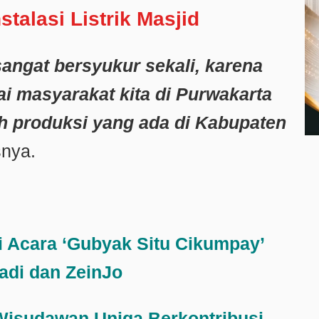
talasi Listrik Masjid
sangat bersyukur sekali, karena
ai masyarakat kita di Purwakarta
h produksi yang ada di Kabupaten
snya.
i Acara ‘Gubyak Situ Cikumpay’
adi dan ZeinJo
 Wisudawan Uniga Berkontribusi