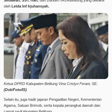
Setiawan, SST.
Han;
dan Dandim 0414/Belitung yang diwakili
oleh
Letda Inf Irjuhansyah.
Ketua DPRD Kabupaten Belitung Vina Cristyn Ferani, SE.
(Dok/Foto/IS)
Selain itu, juga hadir jajaran Pengadilan Negeri, Kementerian
Agama, Satuan Brimob, serta kepala perangkat daerah dan
camat se-Kabupaten Belitung.