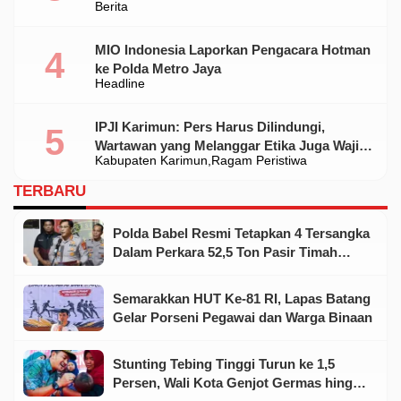
Berita
Standar
MIO Indonesia Laporkan Pengacara Hotman
ke Polda Metro Jaya
Headline
IPJI Karimun: Pers Harus Dilindungi,
Wartawan yang Melanggar Etika Juga Wajib
Kabupaten Karimun
Ragam Peristiwa
Dikoreksi
TERBARU
Polda Babel Resmi Tetapkan 4 Tersangka
Dalam Perkara 52,5 Ton Pasir Timah
Ilegal Di Belitung
Semarakkan HUT Ke-81 RI, Lapas Batang
Gelar Porseni Pegawai dan Warga Binaan
Stunting Tebing Tinggi Turun ke 1,5
Persen, Wali Kota Genjot Germas hingga