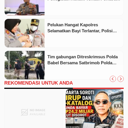
53 Ton Pasir Timah Ilegal Di Belitung
Pelukan Hangat Kapolres
Selamatkan Bayi Terlantar, Polisi
Telusuri Identitas Orang Tua
Tim gabungan Ditreskrimsus Polda
Babel Bersama Satbrimob Polda
Babel Dan Satreskrim Polres
Belitung Berhasil Mengamankan 53
ton Pasir Timah Diduga Ilegal
REKOMENDASI UNTUK ANDA