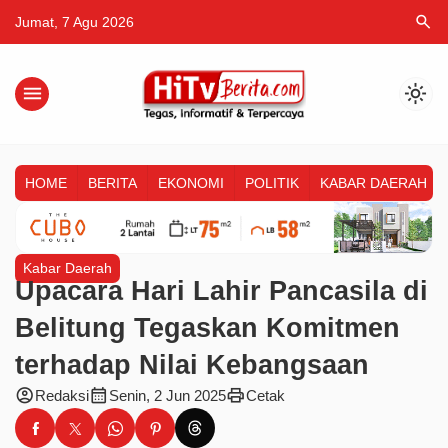
search
Jumat, 7 Agu 2026
menu
light_mode
HOME
BERITA
EKONOMI
POLITIK
KABAR DAERAH
Kabar Daerah
Upacara Hari Lahir Pancasila di
Belitung Tegaskan Komitmen
terhadap Nilai Kebangsaan
account_circle
calendar_month
print
Redaksi
Senin, 2 Jun 2025
Cetak