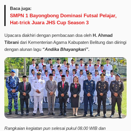
Baca juga:
SMPN 1 Bayongbong Dominasi Futsal Pelajar,
Hat-trick Juara JHS Cup Season 3
Upacara diakhiri dengan pembacaan doa oleh
H. Ahmad
Tibrani
dari Kementerian Agama Kabupaten Belitung dan diiringi
dengan alunan lagu
“Andika Bhayangkari”.
Rangkaian kegiatan pun selesai pukul 08.00 WIB dan