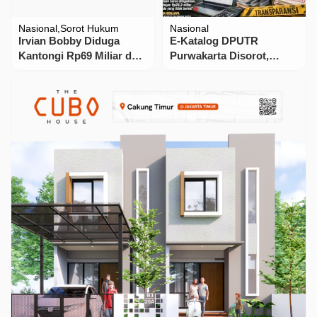
Nasional
Sorot Hukum
Nasional
Irvian Bobby Diduga
E-Katalog DPUTR
Kantongi Rp69 Miliar dari
Purwakarta Disorot,
Sertifikat K3
Amarta Ingatkan
Transparansi Tak Sekadar
Digitalisasi