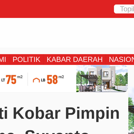
MI
POLITIK
KABAR DAERAH
NASIO
ti Kobar Pimpin