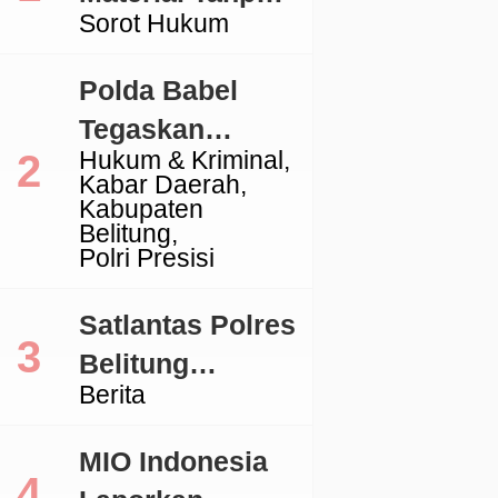
Sorot Hukum
Izin, Aktivitas
Galian C di
Polda Babel
Lingga Jadi
Tegaskan
Sorotan
Hukum & Kriminal
Komitmen
Kabar Daerah
Penegakan
Kabupaten
Belitung
Hukum Terkait
Polri Presisi
Perkara 53 Ton
Pasir Timah
Satlantas Polres
Ilegal Di
Belitung
Berita
Belitung
Tertibkan
Kendaraan
MIO Indonesia
dengan TNKB