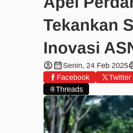
Apel Perda
Tekankan S
Inovasi AS
account_circle
calendar_month
pr
Senin, 24 Feb 2025
Facebook
Twitter
Threads