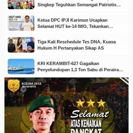
Singkep Teguhkan Semangat Patriotisme
Jelang HUT RI
Ketua DPC IPJI Karimun Ucapkan
Selamat HUT ke-14 IWO, Tekankan
Pentingnya Soliditas Insan Pers
Tiga Kali Reschedule Tes DNA, Kuasa
Hukum H Pertanyakan Sikap AS
KRI KERAMBIT-627 Gagalkan
Penyelundupan 1,3 Ton Sabu di Perairan
Kepri