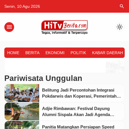
search
Senin, 10 Agu 2026
menu
light_mode
HOME
BERITA
EKONOMI
POLITIK
KABAR DAERAH
Pariwisata Unggulan
Belitung Jadi Percontohan Integrasi
Pokdarwis dan Koperasi, Pemerintah
Dorong Pariwisata Berbasis Ekonomi
Rakyat
Adjie Rimbawan: Festival Dayung
Alumni Sispala Akan Jadi Agenda
Tahunan BKT Malaka Sari
Panitia Matangkan Persiapan Speed