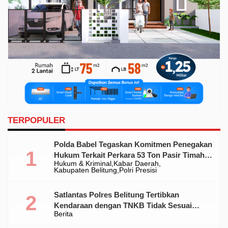
TERPOPULER
Polda Babel Tegaskan Komitmen Penegakan
Hukum Terkait Perkara 53 Ton Pasir Timah
Hukum & Kriminal
Kabar Daerah
Ilegal Di Belitung
Kabupaten Belitung
Polri Presisi
Satlantas Polres Belitung Tertibkan
Kendaraan dengan TNKB Tidak Sesuai
Berita
Standar