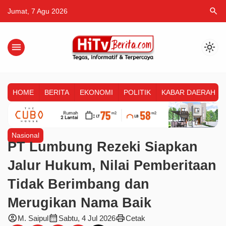
search
Jumat, 7 Agu 2026
menu
light_mode
HOME
BERITA
EKONOMI
POLITIK
KABAR DAERAH
Nasional
PT Lumbung Rezeki Siapkan
Jalur Hukum, Nilai Pemberitaan
Tidak Berimbang dan
Merugikan Nama Baik
account_circle
calendar_month
print
M. Saipul
Sabtu, 4 Jul 2026
Cetak