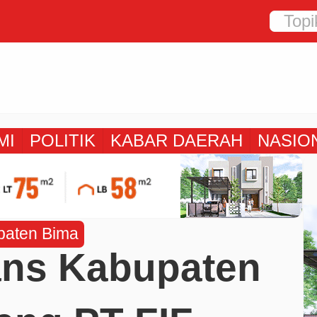
MI
POLITIK
KABAR DAERAH
NASIO
paten Bima
ans Kabupaten