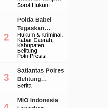
Sorot Hukum
Izin, Aktivitas
Galian C di
Polda Babel
Lingga Jadi
Tegaskan
Sorotan
Hukum & Kriminal
Komitmen
Kabar Daerah
Penegakan
Kabupaten
Belitung
Hukum Terkait
Polri Presisi
Perkara 53 Ton
Pasir Timah
Satlantas Polres
Ilegal Di
Belitung
Berita
Belitung
Tertibkan
Kendaraan
MIO Indonesia
dengan TNKB