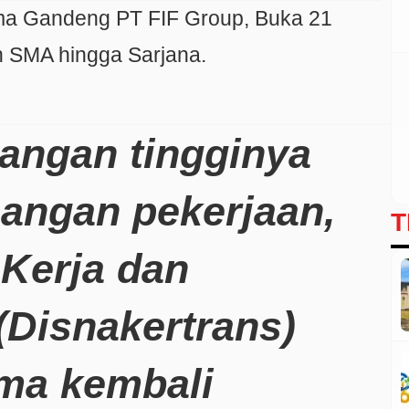
ma Gandeng PT FIF Group, Buka 21
n SMA hingga Sarjana.
tangan tingginya
angan pekerjaan,
T
Kerja dan
(Disnakertrans)
ma kembali