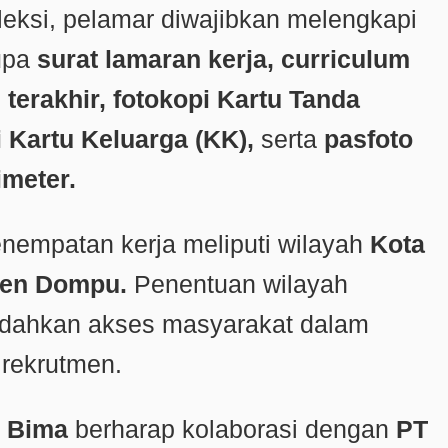
leksi, pelamar diwajibkan melengkapi
upa
surat lamaran kerja, curriculum
h terakhir, fotokopi Kartu Tanda
 Kartu Keluarga (KK),
serta
pasfoto
imeter.
nempatan kerja meliputi wilayah
Kota
en Dompu.
Penentuan wilayah
udahkan akses masyarakat dalam
 rekrutmen.
n Bima
berharap kolaborasi dengan
PT