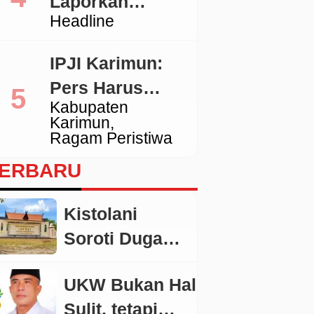
Laporkan
Tidak Sesuai
Headline
Pengacara
Standar
Hotman ke
IPJI Karimun:
Polda Metro
Pers Harus
Jaya
Kabupaten
Dilindungi,
Karimun
Wartawan yang
Ragam Peristiwa
Melanggar Etika
ERBARU
Juga Wajib
Dikoreksi
Kistolani
Soroti Dugaan
Pengondisian
UKW Bukan Hal
Pokir di
Sulit, tetapi
Kobar: