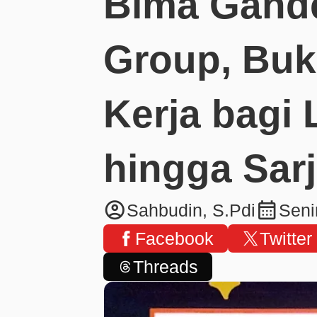
Bima Gand
Group, Bu
Kerja bagi
hingga Sar
account_circle
calendar_month
Sahbudin, S.Pdi
Seni
Facebook
Twitter
Threads