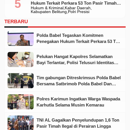
Hukum Terkait Perkara 53 Ton Pasir Timah
Hukum & Kriminal
Kabar Daerah
Ilegal Di Belitung
Kabupaten Belitung
Polri Presisi
TERBARU
Polda Babel Tegaskan Komitmen
Penegakan Hukum Terkait Perkara 53 Ton
Pasir Timah Ilegal Di Belitung
Pelukan Hangat Kapolres Selamatkan
Bayi Terlantar, Polisi Telusuri Identitas
Orang Tua
Tim gabungan Ditreskrimsus Polda Babel
Bersama Satbrimob Polda Babel Dan
Satreskrim Polres Belitung Berhasil
Mengamankan 53 ton Pasir Timah Diduga
Polres Karimun Ingatkan Warga Waspada
Ilegal
Karhutla Selama Musim Kemarau
TNI AL Gagalkan Penyelundupan 1,6 Ton
Pasir Timah Ilegal di Perairan Lingga