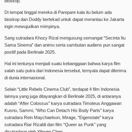
bioskop.
Di tempat tinggal mereka di Parepare kala itu belum ada
bioskop dan Doddy bertekad untuk dapat merantau ke Jakarta
ingin mewujudkan mimpinya.
Sang sutradara Khozy Rizal mengusung semangat “Secinta Itu
Sama Sinema” dan animo serta sambutan audiens pun sangat
positif pada Berlinale 2025.
Hal ini tentunya menjadi suatu kebanggaan bahwa karya film
salah satu putra dari Indonesia tersebut, ternyata dapat diterima
di dunia internasional.
Selain “Little Rebels Cinema Club”, terdapat 4 film Indonesia
lainnya yang juga ditayangkan di Berlinale 2025, di antaranya
adalah “After Colossus” karya sutradara Timoteus Anggawan
Kusno, Sammi, “Who Can Detach His Body Parts” karya
sutradara Rein Maychaelson, Mirage, “Eigenstate” karya
sutradara Riar Rizaldi dan film “Queer as Punk” yang
disutradarai oleh Yihwen Chen.