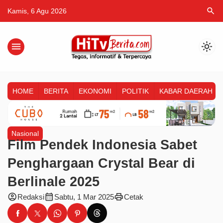
search
Kamis, 6 Agu 2026
menu
light_mode
HOME
BERITA
EKONOMI
POLITIK
KABAR DAERAH
Nasional
Film Pendek Indonesia Sabet
Penghargaan Crystal Bear di
Berlinale 2025
account_circle
calendar_month
print
Redaksi
Sabtu, 1 Mar 2025
Cetak