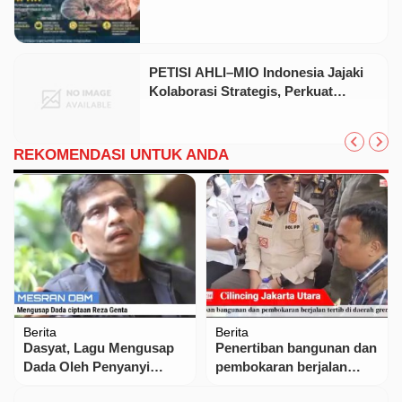
Keadilan Substantif
PETISI AHLI–MIO Indonesia Jajaki
Kolaborasi Strategis, Perkuat
Literasi Hukum Publik
REKOMENDASI UNTUK ANDA
Berita
Berita
Dasyat, Lagu Mengusap
Penertiban bangunan dan
Dada Oleh Penyanyi
pembokaran berjalan
Dangdut Berbakat
tertib di daerah gren