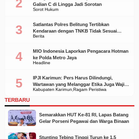
Galian C di Lingga Jadi Sorotan
Sorot Hukum
Satlantas Polres Belitung Tertibkan
Kendaraan dengan TNKB Tidak Sesuai
Berita
Standar
MIO Indonesia Laporkan Pengacara Hotman
ke Polda Metro Jaya
Headline
IPJI Karimun: Pers Harus Dilindungi,
Wartawan yang Melanggar Etika Juga Wajib
Kabupaten Karimun
Ragam Peristiwa
Dikoreksi
TERBARU
Semarakkan HUT Ke-81 RI, Lapas Batang
Gelar Porseni Pegawai dan Warga Binaan
Stunting Tebing Tinggi Turun ke 1,5