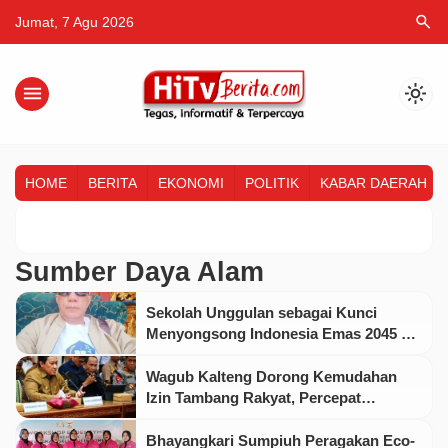
search
Jumat, 7 Agu 2026
menu
light_mode
HOME
BERITA
EKONOMI
POLITIK
KABAR DAERAH
Sumber Daya Alam
Sekolah Unggulan sebagai Kunci
Menyongsong Indonesia Emas 2045 di
Kepulauan Riau
Wagub Kalteng Dorong Kemudahan
Izin Tambang Rakyat, Percepat
Penetapan WPR
Bhayangkari Sumpiuh Peragakan Eco-