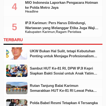
MIO Indonesia Laporkan Pengacara Hotman
ke Polda Metro Jaya
Headline
IPJI Karimun: Pers Harus Dilindungi,
Wartawan yang Melanggar Etika Juga Wajib
Kabupaten Karimun
Ragam Peristiwa
Dikoreksi
TERBARU
UKW Bukan Hal Sulit, tetapi Kebutuhan
Penting untuk Menjaga Profesionalisme
Wartawan
Sambut HUT Ke-81 RI, DPW IPJI Kepri
Siapkan Bakti Sosial untuk Anak Yatim
dan Warga Kurang Mampu
Rutan Tanjung Balai Karimun
Semarakkan HUT Ke-81 RI Lewat Pekan
Olahraga dan Seni
Polda Babel Resmi Tetapkan 4 Tersangka