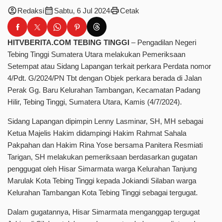
account_circle
calendar_month
print
Redaksi
Sabtu, 6 Jul 2024
Cetak
HITVBERITA.COM TEBING TINGGI
– Pengadilan Negeri
Tebing Tinggi Sumatera Utara melakukan Pemeriksaan
Setempat atau Sidang Lapangan terkait perkara Perdata nomor
4/Pdt. G/2024/PN Tbt dengan Objek perkara berada di Jalan
Perak Gg. Baru Kelurahan Tambangan, Kecamatan Padang
Hilir, Tebing Tinggi, Sumatera Utara, Kamis (4/7/2024).
Sidang Lapangan dipimpin Lenny Lasminar, SH, MH sebagai
Ketua Majelis Hakim didampingi Hakim Rahmat Sahala
Pakpahan dan Hakim Rina Yose bersama Panitera Resmiati
Tarigan, SH melakukan pemeriksaan berdasarkan gugatan
penggugat oleh Hisar Simarmata warga Kelurahan Tanjung
Marulak Kota Tebing Tinggi kepada Jokiandi Silaban warga
Kelurahan Tambangan Kota Tebing Tinggi sebagai tergugat.
Dalam gugatannya, Hisar Simarmata menganggap tergugat