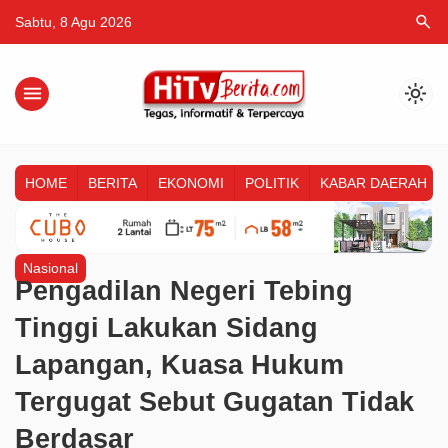
search
Sabtu, 8 Agu 2026
menu
light_mode
HOME
BERITA
EKONOMI
POLITIK
KABAR DAERAH
Nasional
Pengadilan Negeri Tebing
Tinggi Lakukan Sidang
Lapangan, Kuasa Hukum
Tergugat Sebut Gugatan Tidak
Berdasar