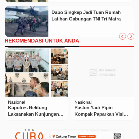
Dabo Singkep Jadi Tuan Rumah
Latihan Gabungan TNI Tri Matra
REKOMENDASI UNTUK ANDA
Nasional
Nasional
Kapolres Belitung
Paslon Yadi-Pipin
Laksanakan Kunjungan
Kompak Paparkan Visi
Kerja Dan Silahturahmi ke
Misi Saat Debat Perdana
Ketua DPRD Kabupaten
Pilkada Purwakarta 2024
Belitung