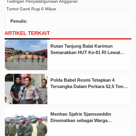
Tudingan Penyalahgunaan Anggaran
Tuntut Ganti Rugi 6 Milyar
Penulis
:
ARTIKEL TERKAIT
Rutan Tanjung Balai Karimun
Semarakkan HUT Ke-81 RI Lewat
Pekan Olahraga dan Seni
Polda Babel Resmi Tetapkan 4
Tersangka Dalam Perkara 52,5 Ton
Pasir Timah Ilegal Di Belitung
Menhan Sjafrie Sjamsoeddin
Disematkan sebagai Warga
Kehormatan Korps Marinir