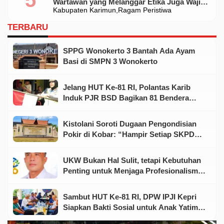
Wartawan yang Melanggar Etika Juga Wajib
Kabupaten Karimun
Ragam Peristiwa
Dikoreksi
TERBARU
SPPG Wonokerto 3 Bantah Ada Ayam
Basi di SMPN 3 Wonokerto
Jelang HUT Ke-81 RI, Polantas Karib
Induk PJR BSD Bagikan 81 Bendera
Merah Putih kepada Warga
Kistolani Soroti Dugaan Pengondisian
Pokir di Kobar: “Hampir Setiap SKPD
Punya Dewan dan Rekanan”
UKW Bukan Hal Sulit, tetapi Kebutuhan
Penting untuk Menjaga Profesionalisme
Wartawan
Sambut HUT Ke-81 RI, DPW IPJI Kepri
Siapkan Bakti Sosial untuk Anak Yatim
dan Warga Kurang Mampu