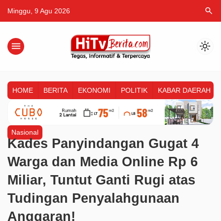
search
Minggu, 9 Agu 2026
menu
light_mode
HOME
BERITA
EKONOMI
POLITIK
KABAR DAERAH
Nasional
Kades Panyindangan Gugat 4
Warga dan Media Online Rp 6
Miliar, Tuntut Ganti Rugi atas
Tudingan Penyalahgunaan
Anggaran!