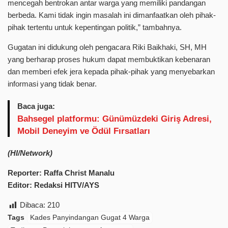
mencegah bentrokan antar warga yang memiliki pandangan
berbeda. Kami tidak ingin masalah ini dimanfaatkan oleh pihak-
pihak tertentu untuk kepentingan politik,” tambahnya.
Gugatan ini didukung oleh pengacara Riki Baikhaki, SH, MH
yang berharap proses hukum dapat membuktikan kebenaran
dan memberi efek jera kepada pihak-pihak yang menyebarkan
informasi yang tidak benar.
Baca juga:
Bahsegel platformu: Günümüzdeki Giriş Adresi,
Mobil Deneyim ve Ödül Fırsatları
(HI/Network)
Reporter: Raffa Christ Manalu
Editor: Redaksi HITV/AYS
Dibaca:
210
Tags
Kades Panyindangan Gugat 4 Warga