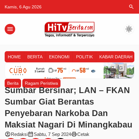
search
Kamis, 6 Agu 2026
menu
light_mode
HOME
BERITA
EKONOMI
POLITIK
KABAR DAERAH
Berita
Ragam Peristiwa
Sumbar Bersinar; LAN – FKAN
Sumbar Giat Berantas
Penyebaran Narkoba Dan
Maksiat Nagari Di Minangkabau
account_circle
calendar_month
print
Redaksi
Sabtu, 7 Sep 2024
Cetak