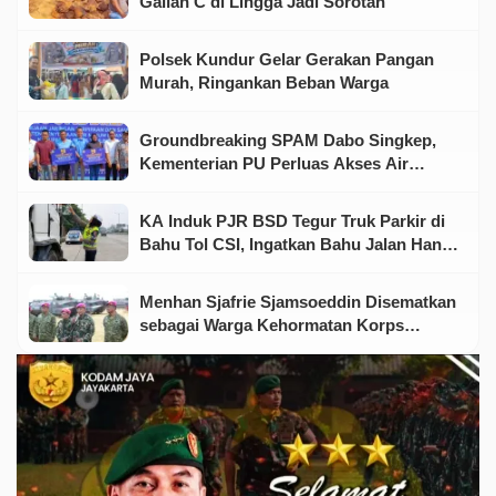
Galian C di Lingga Jadi Sorotan
Polsek Kundur Gelar Gerakan Pangan
Murah, Ringankan Beban Warga
Groundbreaking SPAM Dabo Singkep,
Kementerian PU Perluas Akses Air
Minum Aman bagi Warga Lingga
KA Induk PJR BSD Tegur Truk Parkir di
Bahu Tol CSI, Ingatkan Bahu Jalan Hanya
untuk Kondisi Darurat
Menhan Sjafrie Sjamsoeddin Disematkan
sebagai Warga Kehormatan Korps
Marinir