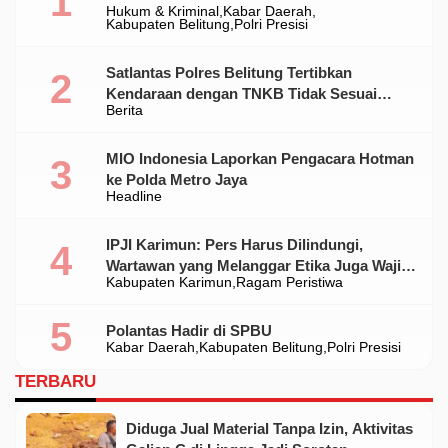
Hukum & Kriminal
Kabar Daerah
Ilegal Di Belitung
Kabupaten Belitung
Polri Presisi
Satlantas Polres Belitung Tertibkan
Kendaraan dengan TNKB Tidak Sesuai
Berita
Standar
MIO Indonesia Laporkan Pengacara Hotman
ke Polda Metro Jaya
Headline
IPJI Karimun: Pers Harus Dilindungi,
Wartawan yang Melanggar Etika Juga Wajib
Kabupaten Karimun
Ragam Peristiwa
Dikoreksi
Polantas Hadir di SPBU
Kabar Daerah
Kabupaten Belitung
Polri Presisi
TERBARU
Diduga Jual Material Tanpa Izin, Aktivitas