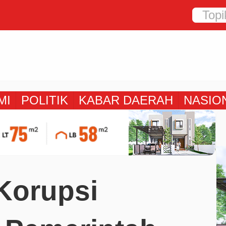
MI
POLITIK
KABAR DAERAH
NASIO
Korupsi