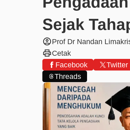
Pengadaan
Sejak Taha
account_circle
Prof Dr Nandan Limakr
print
Cetak
Facebook
Twitter
Threads