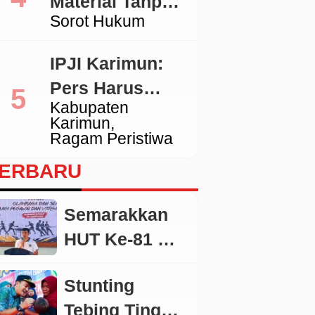
Material Tanpa
Jaya
Sorot Hukum
Izin, Aktivitas
Galian C di
IPJI Karimun:
Lingga Jadi
Pers Harus
Sorotan
Kabupaten
Dilindungi,
Karimun
Wartawan yang
Ragam Peristiwa
Melanggar Etika
ERBARU
Juga Wajib
Dikoreksi
Semarakkan
HUT Ke-81 RI,
Lapas Batang
Stunting
Gelar Porseni
Tebing Tinggi
Pegawai dan