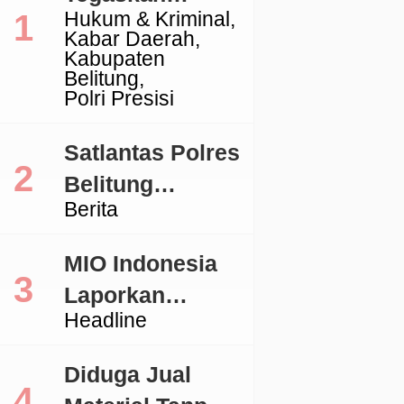
Hukum & Kriminal
Komitmen
Kabar Daerah
Penegakan
Kabupaten
Belitung
Hukum Terkait
Polri Presisi
Perkara 53 Ton
Pasir Timah
Satlantas Polres
Ilegal Di
Belitung
Berita
Belitung
Tertibkan
Kendaraan
MIO Indonesia
dengan TNKB
Laporkan
Tidak Sesuai
Headline
Pengacara
Standar
Hotman ke
Diduga Jual
Polda Metro