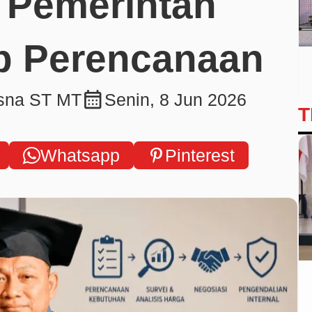
 Pemerintah
p Perencanaan
calendar_month
isna ST MT
Senin, 8 Jun 2026
T
Whatsapp
Pinterest