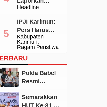
Laporkan
Tidak Sesuai
Headline
Pengacara
Standar
Hotman ke
IPJI Karimun:
Polda Metro
Pers Harus
Jaya
Kabupaten
Dilindungi,
Karimun
Wartawan yang
Ragam Peristiwa
Melanggar Etika
ERBARU
Juga Wajib
Dikoreksi
Polda Babel
Resmi
Tetapkan 4
Semarakkan
Tersangka
HUT Ke-81 RI,
Dalam Perkara