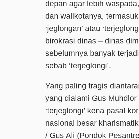
depan agar lebih waspada,
dan walikotanya, termasu
‘jeglongan’ atau ‘terjeglo
birokrasi dinas – dinas di
sebelumnya banyak terjad
sebab ‘terjeglongi’.
Yang paling tragis diantar
yang dialami Gus Muhdlor 
‘terjeglongi’ kena pasal ko
nasional besar kharismatik
/ Gus Ali (Pondok Pesantr