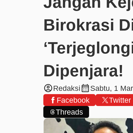
Jangan Ke
Birokrasi D
‘Terjeglongi
Dipenjara!
account_circle
calendar_month
Redaksi
Sabtu, 1 Ma
Facebook
Twitter
Threads