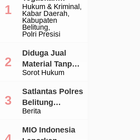
Hukum & Kriminal
Komitmen
Kabar Daerah
Penegakan
Kabupaten
Belitung
Hukum Terkait
Polri Presisi
Perkara 53 Ton
Pasir Timah
Diduga Jual
Ilegal Di
Material Tanpa
Sorot Hukum
Belitung
Izin, Aktivitas
Galian C di
Satlantas Polres
Lingga Jadi
Belitung
Sorotan
Berita
Tertibkan
Kendaraan
MIO Indonesia
dengan TNKB